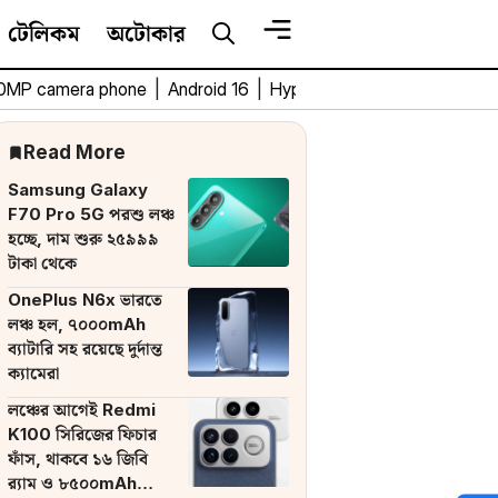
টেলিকম
অটোকার
0MP camera phone
|
Android 16
|
HyperOS 3
|
Bengali Tech 
Read More
Samsung Galaxy
F70 Pro 5G পরশু লঞ্চ
হচ্ছে, দাম শুরু ২৫৯৯৯
টাকা থেকে
OnePlus N6x ভারতে
লঞ্চ হল, ৭০০০mAh
ব্যাটারি সহ রয়েছে দুর্দান্ত
ক্যামেরা
লঞ্চের আগেই Redmi
K100 সিরিজের ফিচার
ফাঁস, থাকবে ১৬ জিবি
র‌্যাম ও ৮৫০০mAh