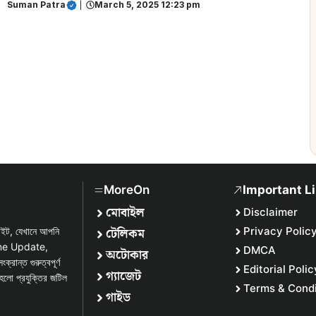
Suman Patra
|
March 5, 2025 12:23 pm
MoreOn
Important L
মোবাইল
Disclaimer
টেলিকম
Privacy Polic
সাইট, যেখানে আপনি
one Update,
DMCA
অটোকার
্ত গুরুত্বপূর্ণ
Editorial Polic
গ্যাজেট
হলো প্রযুক্তির জটিল
Terms & Condi
গাইড