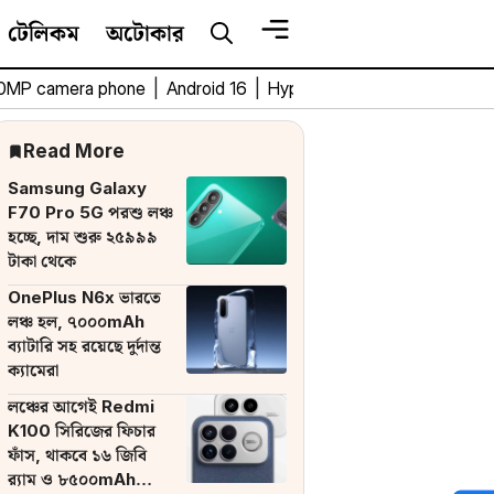
টেলিকম
অটোকার
0MP camera phone
|
Android 16
|
HyperOS 3
|
Bengali Tech 
Read More
Samsung Galaxy
F70 Pro 5G পরশু লঞ্চ
হচ্ছে, দাম শুরু ২৫৯৯৯
টাকা থেকে
OnePlus N6x ভারতে
লঞ্চ হল, ৭০০০mAh
ব্যাটারি সহ রয়েছে দুর্দান্ত
ক্যামেরা
লঞ্চের আগেই Redmi
K100 সিরিজের ফিচার
ফাঁস, থাকবে ১৬ জিবি
র‌্যাম ও ৮৫০০mAh