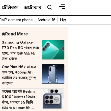
টেলিকম
অটোকার
0MP camera phone
|
Android 16
|
HyperOS 3
|
Bengali Tech 
Read More
Samsung Galaxy
F70 Pro 5G পরশু লঞ্চ
হচ্ছে, দাম শুরু ২৫৯৯৯
টাকা থেকে
OnePlus N6x ভারতে
লঞ্চ হল, ৭০০০mAh
ব্যাটারি সহ রয়েছে দুর্দান্ত
ক্যামেরা
লঞ্চের আগেই Redmi
K100 সিরিজের ফিচার
ফাঁস, থাকবে ১৬ জিবি
র‌্যাম ও ৮৫০০mAh