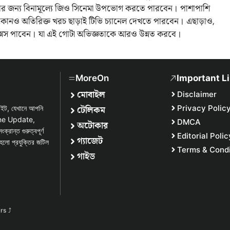
খার জন্য বিনামূল্যে জিও সিনেমা উপভোগ করতে পারবেন। পাশাপাশি
কোনও অতিরিক্ত খরচ ছাড়াই টিভি চ্যানেল দেখতে পারবেন। এছাড়াও,
যাক্সেস পাবেন। যা এই গোটা অভিজ্ঞতাকে আরও উন্নত করবে।
MoreOn
Important L
মোবাইল
Disclaimer
টেলিকম
Privacy Polic
সাইট, যেখানে আপনি
one Update,
DMCA
অটোকার
্ত গুরুত্বপূর্ণ
Editorial Polic
গ্যাজেট
হলো প্রযুক্তির জটিল
Terms & Condi
গাইড
urs
⤴︎