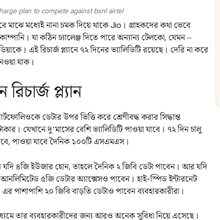
harge plan to compete against bsnl airtel
মাঝে মধ্যেই নানা চমক দিয়ে থাকে Jio। গ্রাহকদের কথা ভেবে
োম্পানি। যা কঠিন চ্যালেঞ্জ দিতে পারে অন্যান্য টেলকো, যেমন –
। এই রিচার্জ প্ল্যানে ৭২ দিনের ভ্যালিডিটি রয়েছে। দেরি না করে
 নেওয়া যাক।
িচার্জ প্ল্যান
পোর্টফোলিওকে ডেটার উপর ভিত্তি করে শ্রেণীবদ্ধ করার সিদ্ধান্ত
টাকার। যেখানে দু’মাসের বেশি ভ্যালিডিটি পাওয়া যাবে। ৭২ দিন চালু
যাবে, পাওয়া যাবে দৈনিক ১০০টি এসএমএস।
পনি যদি ৪জি ইউজার হোন, তাহলে দৈনিক ২ জিবি ডেটা পাবেন। আর যদি
আনলিমিটেড ৫জি ডেটার অ্যাক্সেসও পাবেন। হাই-স্পিড ইন্টারনেট
র পাশাপাশি ২০ জিবি বাড়তি ডেটাও পাবেন ব্যবহারকারীরা।
র মাধ্যমে তার ব্যবহারকারীদের জন্য আরও অনেক সুবিধা নিয়ে এসেছে।