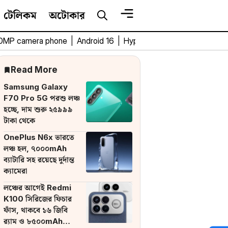
টেলিকম
অটোকার
0MP camera phone
|
Android 16
|
HyperOS 3
|
Bengali Tech 
Read More
Samsung Galaxy
F70 Pro 5G পরশু লঞ্চ
হচ্ছে, দাম শুরু ২৫৯৯৯
টাকা থেকে
OnePlus N6x ভারতে
লঞ্চ হল, ৭০০০mAh
ব্যাটারি সহ রয়েছে দুর্দান্ত
ক্যামেরা
লঞ্চের আগেই Redmi
K100 সিরিজের ফিচার
ফাঁস, থাকবে ১৬ জিবি
র‌্যাম ও ৮৫০০mAh