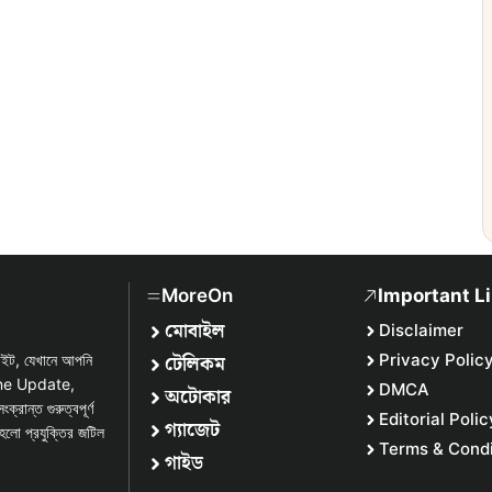
MoreOn
Important L
মোবাইল
Disclaimer
টেলিকম
Privacy Polic
সাইট, যেখানে আপনি
one Update,
DMCA
অটোকার
্ত গুরুত্বপূর্ণ
Editorial Polic
গ্যাজেট
হলো প্রযুক্তির জটিল
Terms & Condi
গাইড