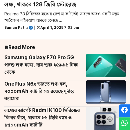
লঞ্চ, থাকবে 128 জিবি স্টোরেজ
Realme P3 সিরিজের লঞ্চের রেশ না কাটতেই, ভারতে আরও একটি নতুন
স্মার্টফোন লাইনআপ আনতে চলেছে ...
Suman Patra
|
April 1, 2025 7:02 pm
Read More
Samsung Galaxy F70 Pro 5G
পরশু লঞ্চ হচ্ছে, দাম শুরু ২৫৯৯৯ টাকা
থেকে
OnePlus N6x ভারতে লঞ্চ হল,
৭০০০mAh ব্যাটারি সহ রয়েছে দুর্দান্ত
ক্যামেরা
লঞ্চের আগেই Redmi K100 সিরিজের
ফিচার ফাঁস, থাকবে ১৬ জিবি র‌্যাম ও
৮৫০০mAh ব্যাটারি