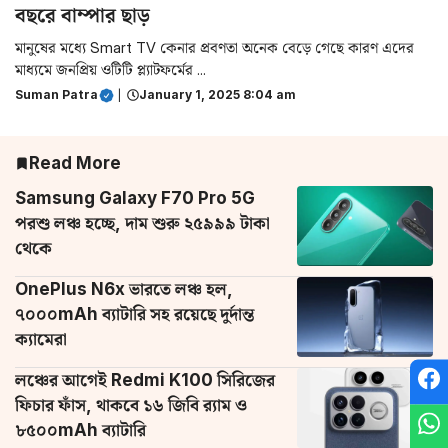
বছরে বাম্পার ছাড়
মানুষের মধ্যে Smart TV কেনার প্রবণতা অনেক বেড়ে গেছে কারণ এদের
মাধ্যমে জনপ্রিয় ওটিটি প্ল্যাটফর্মের ...
Suman Patra
|
January 1, 2025 8:04 am
Read More
Samsung Galaxy F70 Pro 5G
পরশু লঞ্চ হচ্ছে, দাম শুরু ২৫৯৯৯ টাকা
থেকে
OnePlus N6x ভারতে লঞ্চ হল,
৭০০০mAh ব্যাটারি সহ রয়েছে দুর্দান্ত
ক্যামেরা
লঞ্চের আগেই Redmi K100 সিরিজের
ফিচার ফাঁস, থাকবে ১৬ জিবি র‌্যাম ও
৮৫০০mAh ব্যাটারি