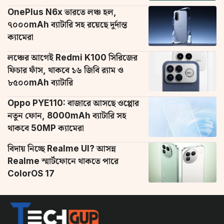
OnePlus N6x ভারতে লঞ্চ হল,
৭০০০mAh ব্যাটারি সহ রয়েছে দুর্দান্ত
ক্যামেরা
লঞ্চের আগেই Redmi K100 সিরিজের
ফিচার ফাঁস, থাকবে ১৬ জিবি র‌্যাম ও
৮৫০০mAh ব্যাটারি
Oppo PYE110: বাজারে আসছে ওপ্পোর
নতুন ফোন, 8000mAh ব্যাটারি সহ
থাকবে 50MP ক্যামেরা
বিদায় নিচ্ছে Realme UI? আসন্ন
Realme স্মার্টফোনে থাকতে পারে
ColorOS 17