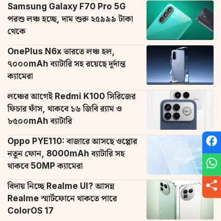
Samsung Galaxy F70 Pro 5G
পরশু লঞ্চ হচ্ছে, দাম শুরু ২৫৯৯৯ টাকা
থেকে
OnePlus N6x ভারতে লঞ্চ হল,
৭০০০mAh ব্যাটারি সহ রয়েছে দুর্দান্ত
ক্যামেরা
লঞ্চের আগেই Redmi K100 সিরিজের
ফিচার ফাঁস, থাকবে ১৬ জিবি র‌্যাম ও
৮৫০০mAh ব্যাটারি
Oppo PYE110: বাজারে আসছে ওপ্পোর
নতুন ফোন, 8000mAh ব্যাটারি সহ
থাকবে 50MP ক্যামেরা
বিদায় নিচ্ছে Realme UI? আসন্ন
Realme স্মার্টফোনে থাকতে পারে
ColorOS 17