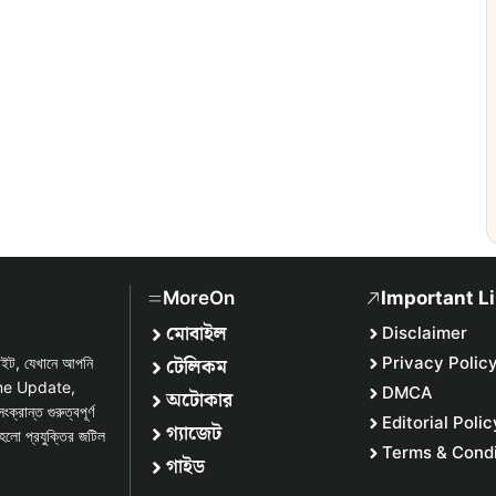
MoreOn
Important L
মোবাইল
Disclaimer
টেলিকম
Privacy Polic
সাইট, যেখানে আপনি
one Update,
DMCA
অটোকার
্ত গুরুত্বপূর্ণ
Editorial Polic
গ্যাজেট
হলো প্রযুক্তির জটিল
Terms & Condi
গাইড