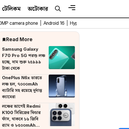
টেলিকম
অটোকার
0MP camera phone
|
Android 16
|
HyperOS 3
|
Bengali Tech 
Read More
Samsung Galaxy
F70 Pro 5G পরশু লঞ্চ
হচ্ছে, দাম শুরু ২৫৯৯৯
টাকা থেকে
OnePlus N6x ভারতে
লঞ্চ হল, ৭০০০mAh
ব্যাটারি সহ রয়েছে দুর্দান্ত
ক্যামেরা
লঞ্চের আগেই Redmi
K100 সিরিজের ফিচার
ফাঁস, থাকবে ১৬ জিবি
র‌্যাম ও ৮৫০০mAh