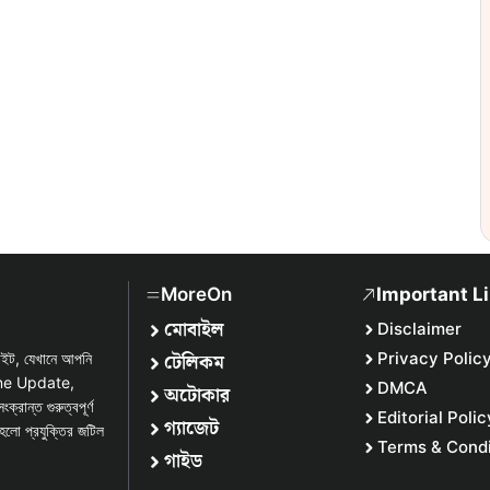
MoreOn
Important L
মোবাইল
Disclaimer
টেলিকম
Privacy Polic
সাইট, যেখানে আপনি
one Update,
DMCA
অটোকার
্ত গুরুত্বপূর্ণ
Editorial Polic
গ্যাজেট
হলো প্রযুক্তির জটিল
Terms & Condi
গাইড