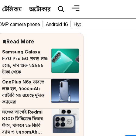
টেলিকম
অটোকার
0MP camera phone
|
Android 16
|
HyperOS 3
|
Bengali Tech 
Read More
Samsung Galaxy
F70 Pro 5G পরশু লঞ্চ
হচ্ছে, দাম শুরু ২৫৯৯৯
টাকা থেকে
OnePlus N6x ভারতে
লঞ্চ হল, ৭০০০mAh
ব্যাটারি সহ রয়েছে দুর্দান্ত
ক্যামেরা
লঞ্চের আগেই Redmi
K100 সিরিজের ফিচার
ফাঁস, থাকবে ১৬ জিবি
র‌্যাম ও ৮৫০০mAh