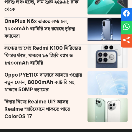
পরশু লঞ্চ হচ্ছে, দাম শুরু ২৫৯৯৯ টাকা
থেকে
OnePlus N6x ভারতে লঞ্চ হল,
৭০০০mAh ব্যাটারি সহ রয়েছে দুর্দান্ত
ক্যামেরা
লঞ্চের আগেই Redmi K100 সিরিজের
ফিচার ফাঁস, থাকবে ১৬ জিবি র‌্যাম ও
৮৫০০mAh ব্যাটারি
Oppo PYE110: বাজারে আসছে ওপ্পোর
নতুন ফোন, 8000mAh ব্যাটারি সহ
থাকবে 50MP ক্যামেরা
বিদায় নিচ্ছে Realme UI? আসন্ন
Realme স্মার্টফোনে থাকতে পারে
ColorOS 17