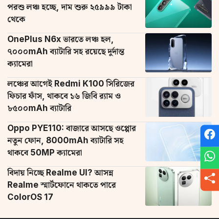
পরশু লঞ্চ হচ্ছে, দাম শুরু ২৫৯৯৯ টাকা
থেকে
OnePlus N6x ভারতে লঞ্চ হল,
৭০০০mAh ব্যাটারি সহ রয়েছে দুর্দান্ত
ক্যামেরা
লঞ্চের আগেই Redmi K100 সিরিজের
ফিচার ফাঁস, থাকবে ১৬ জিবি র‌্যাম ও
৮৫০০mAh ব্যাটারি
Oppo PYE110: বাজারে আসছে ওপ্পোর
নতুন ফোন, 8000mAh ব্যাটারি সহ
থাকবে 50MP ক্যামেরা
বিদায় নিচ্ছে Realme UI? আসন্ন
Realme স্মার্টফোনে থাকতে পারে
ColorOS 17