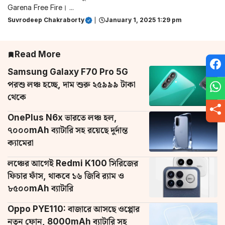
Garena Free Fire। ...
Suvrodeep Chakraborty
|
January 1, 2025 1:29 pm
Read More
Samsung Galaxy F70 Pro 5G
পরশু লঞ্চ হচ্ছে, দাম শুরু ২৫৯৯৯ টাকা
থেকে
OnePlus N6x ভারতে লঞ্চ হল,
৭০০০mAh ব্যাটারি সহ রয়েছে দুর্দান্ত
ক্যামেরা
লঞ্চের আগেই Redmi K100 সিরিজের
ফিচার ফাঁস, থাকবে ১৬ জিবি র‌্যাম ও
৮৫০০mAh ব্যাটারি
Oppo PYE110: বাজারে আসছে ওপ্পোর
নতুন ফোন, 8000mAh ব্যাটারি সহ