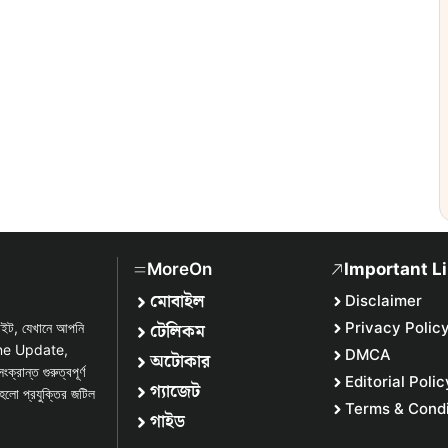
MoreOn
Important L
মোবাইল
Disclaimer
টেলিকম
Privacy Polic
সাইট, যেখানে আপনি
one Update,
DMCA
অটোকার
্ত গুরুত্বপূর্ণ
Editorial Polic
গ্যাজেট
হলো প্রযুক্তির জটিল
Terms & Condi
গাইড