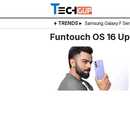
Skip
to
content
TRENDS ▸
Samsung Galaxy F Ser
Funtouch OS 16 U