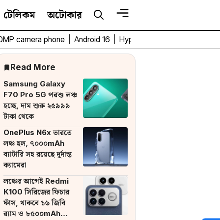
টেলিকম
অটোকার
0MP camera phone
|
Android 16
|
HyperOS 3
|
Bengali Tech 
Read More
Samsung Galaxy
F70 Pro 5G পরশু লঞ্চ
হচ্ছে, দাম শুরু ২৫৯৯৯
টাকা থেকে
OnePlus N6x ভারতে
লঞ্চ হল, ৭০০০mAh
ব্যাটারি সহ রয়েছে দুর্দান্ত
ক্যামেরা
লঞ্চের আগেই Redmi
K100 সিরিজের ফিচার
ফাঁস, থাকবে ১৬ জিবি
র‌্যাম ও ৮৫০০mAh