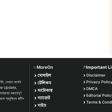
MoreOn
Important L
মোবাইল
Disclaimer
টেলিকম
Privacy Polic
সাইট, যেখানে আপনি
one Update,
DMCA
অটোকার
্ত গুরুত্বপূর্ণ
Editorial Polic
গ্যাজেট
হলো প্রযুক্তির জটিল
Terms & Condi
গাইড