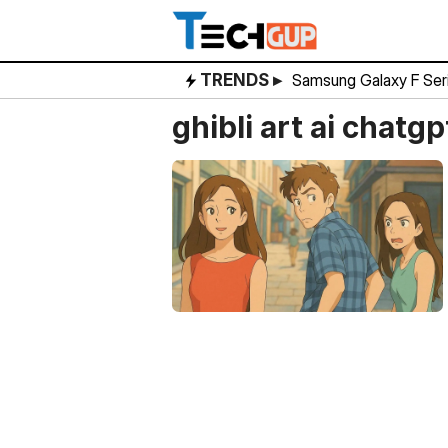
Skip
to
content
TRENDS ▸
Samsung Galaxy F Ser
ghibli art ai chatgp