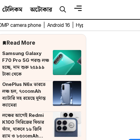
টেলিকম
অটোকার
0MP camera phone
|
Android 16
|
HyperOS 3
|
Bengali Tech 
Read More
Samsung Galaxy
F70 Pro 5G পরশু লঞ্চ
হচ্ছে, দাম শুরু ২৫৯৯৯
টাকা থেকে
OnePlus N6x ভারতে
লঞ্চ হল, ৭০০০mAh
ব্যাটারি সহ রয়েছে দুর্দান্ত
ক্যামেরা
লঞ্চের আগেই Redmi
K100 সিরিজের ফিচার
ফাঁস, থাকবে ১৬ জিবি
র‌্যাম ও ৮৫০০mAh