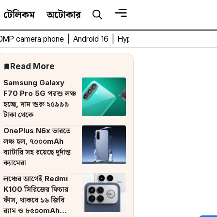
টেলিকম
অটোকার
0MP camera phone
|
Android 16
|
HyperOS 3
|
Bengali Tech 
Read More
Samsung Galaxy
F70 Pro 5G পরশু লঞ্চ
হচ্ছে, দাম শুরু ২৫৯৯৯
টাকা থেকে
OnePlus N6x ভারতে
লঞ্চ হল, ৭০০০mAh
ব্যাটারি সহ রয়েছে দুর্দান্ত
ক্যামেরা
লঞ্চের আগেই Redmi
K100 সিরিজের ফিচার
ফাঁস, থাকবে ১৬ জিবি
র‌্যাম ও ৮৫০০mAh