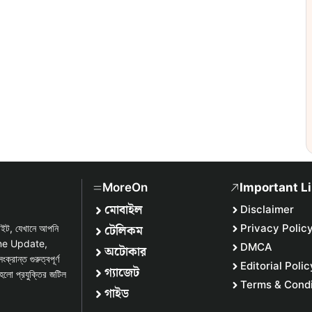
MoreOn
Important L
মোবাইল
Disclaimer
টেলিকম
Privacy Polic
সাইট, যেখানে আপনি
one Update,
DMCA
অটোকার
্ত গুরুত্বপূর্ণ
Editorial Polic
গ্যাজেট
হলো প্রযুক্তির জটিল
Terms & Condi
গাইড