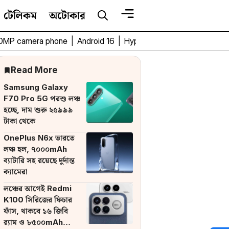
টেলিকম
অটোকার
0MP camera phone
|
Android 16
|
HyperOS 3
|
Bengali Tech 
Read More
Samsung Galaxy
F70 Pro 5G পরশু লঞ্চ
হচ্ছে, দাম শুরু ২৫৯৯৯
টাকা থেকে
OnePlus N6x ভারতে
লঞ্চ হল, ৭০০০mAh
ব্যাটারি সহ রয়েছে দুর্দান্ত
ক্যামেরা
লঞ্চের আগেই Redmi
K100 সিরিজের ফিচার
ফাঁস, থাকবে ১৬ জিবি
র‌্যাম ও ৮৫০০mAh