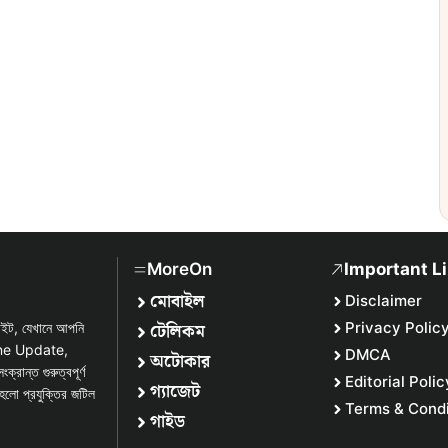
MoreOn
Important L
মোবাইল
Disclaimer
টেলিকম
Privacy Polic
সাইট, যেখানে আপনি
one Update,
DMCA
অটোকার
্ত গুরুত্বপূর্ণ
Editorial Polic
গ্যাজেট
হলো প্রযুক্তির জটিল
Terms & Condi
গাইড