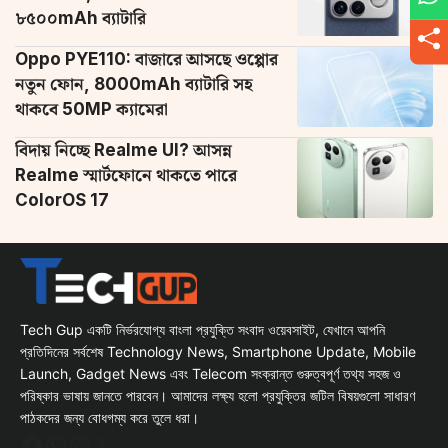
৮৫০০mAh ব্যাটারি
Oppo PYE110: বাজারে আসছে ওপ্পোর
নতুন ফোন, 8000mAh ব্যাটারি সহ
থাকবে 50MP ক্যামেরা
বিদায় নিচ্ছে Realme UI? আসন্ন
Realme স্মার্টফোনে থাকতে পারে
ColorOS 17
Tech Gup একটি নির্ভরযোগ্য বাংলা প্রযুক্তি সংবাদ ওয়েবসাইট, যেখানে আপনি
প্রতিদিনের সর্বশেষ Technology News, Smartphone Update, Mobile
Launch, Gadget News এবং Telecom সংক্রান্ত গুরুত্বপূর্ণ তথ্য সহজ ও
পরিষ্কার ভাষায় জানতে পারবেন। আমাদের লক্ষ্য হলো প্রযুক্তির জটিল বিষয়গুলো সাধারণ
পাঠকদের জন্য বোধগম্য করে তুলে ধরা।
Facebook
WhatsApp
Instagram
X