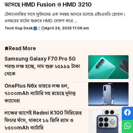
আসছে HMD Fusion ও HMD 3210
টেকনোলজির সাথে ফুটবলের এক সমন্বয় আনতে চলেছে এইচএমডি গ্লোবাল।
এবছরের মার্চের শুরুতে HMD ঘোষণা করে ...
Tech Gup Desk
|
April 24, 2025 11:06 am
Read More
Samsung Galaxy F70 Pro 5G
পরশু লঞ্চ হচ্ছে, দাম শুরু ২৫৯৯৯ টাকা
থেকে
OnePlus N6x ভারতে লঞ্চ হল,
৭০০০mAh ব্যাটারি সহ রয়েছে দুর্দান্ত
ক্যামেরা
লঞ্চের আগেই Redmi K100 সিরিজের
ফিচার ফাঁস, থাকবে ১৬ জিবি র‌্যাম ও
৮৫০০mAh ব্যাটারি