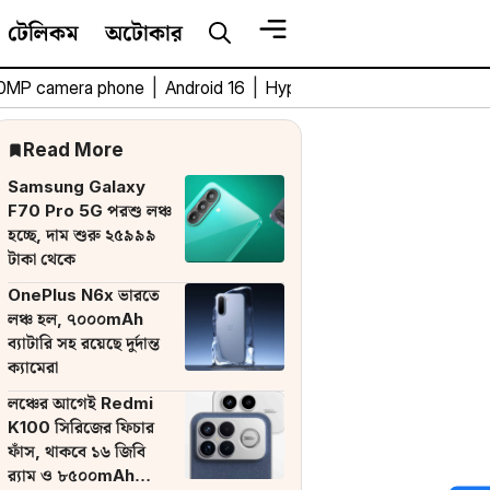
টেলিকম
অটোকার
0MP camera phone
|
Android 16
|
HyperOS 3
|
Bengali Tech 
Read More
Samsung Galaxy
F70 Pro 5G পরশু লঞ্চ
হচ্ছে, দাম শুরু ২৫৯৯৯
টাকা থেকে
OnePlus N6x ভারতে
লঞ্চ হল, ৭০০০mAh
ব্যাটারি সহ রয়েছে দুর্দান্ত
ক্যামেরা
লঞ্চের আগেই Redmi
K100 সিরিজের ফিচার
ফাঁস, থাকবে ১৬ জিবি
র‌্যাম ও ৮৫০০mAh