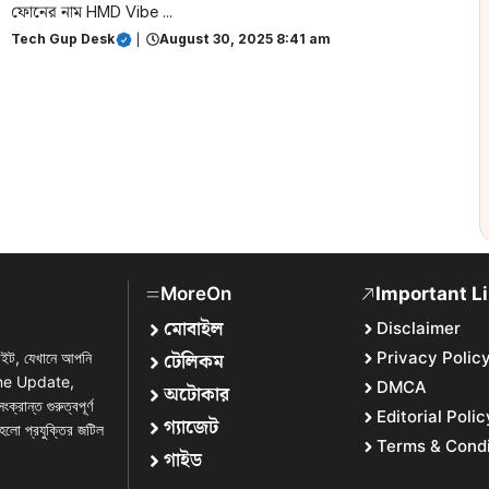
ফোনের নাম HMD Vibe ...
Tech Gup Desk
|
August 30, 2025 8:41 am
MoreOn
Important L
মোবাইল
Disclaimer
টেলিকম
Privacy Polic
সাইট, যেখানে আপনি
one Update,
DMCA
অটোকার
্ত গুরুত্বপূর্ণ
Editorial Polic
গ্যাজেট
হলো প্রযুক্তির জটিল
Terms & Condi
গাইড