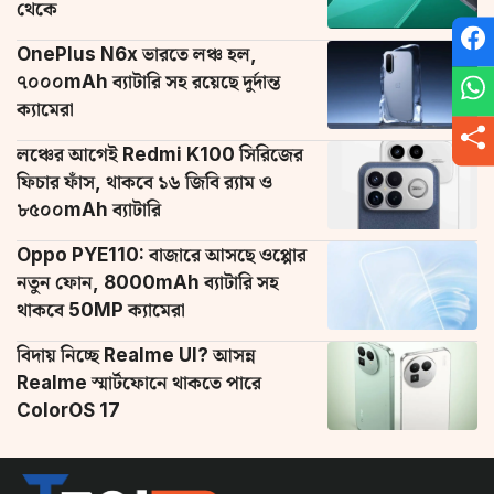
থেকে
OnePlus N6x ভারতে লঞ্চ হল,
৭০০০mAh ব্যাটারি সহ রয়েছে দুর্দান্ত
ক্যামেরা
লঞ্চের আগেই Redmi K100 সিরিজের
ফিচার ফাঁস, থাকবে ১৬ জিবি র‌্যাম ও
৮৫০০mAh ব্যাটারি
Oppo PYE110: বাজারে আসছে ওপ্পোর
নতুন ফোন, 8000mAh ব্যাটারি সহ
থাকবে 50MP ক্যামেরা
বিদায় নিচ্ছে Realme UI? আসন্ন
Realme স্মার্টফোনে থাকতে পারে
ColorOS 17