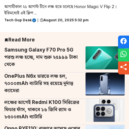
আগামীকাল ২১ আগস্ট চীনে লঞ্চ হতে চলেছে Honor Magic V Flip 2।
ইতিমধ্যেই এই ফ্লিপ ...
Tech Gup Desk
|
August 20, 2025 5:32 pm
Read More
Samsung Galaxy F70 Pro 5G
পরশু লঞ্চ হচ্ছে, দাম শুরু ২৫৯৯৯ টাকা
থেকে
OnePlus N6x ভারতে লঞ্চ হল,
৭০০০mAh ব্যাটারি সহ রয়েছে দুর্দান্ত
ক্যামেরা
লঞ্চের আগেই Redmi K100 সিরিজের
ফিচার ফাঁস, থাকবে ১৬ জিবি র‌্যাম ও
৮৫০০mAh ব্যাটারি
Oppo PYE110: বাজারে আসছে ওপ্পোর