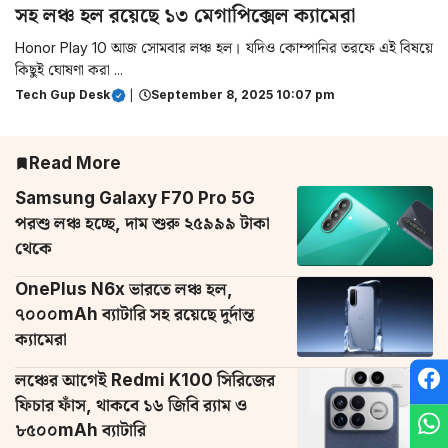
সহ লঞ্চ হল রয়েছে ১৩ মেগাপিক্সেল ক্যামেরা
Honor Play 10 আজ সোমবার লঞ্চ হল। যদিও কোম্পানির তরফে এই বিষয়ে
কিছুই ঘোষণা করা ...
Tech Gup Desk
|
September 8, 2025 10:07 pm
Read More
Samsung Galaxy F70 Pro 5G
পরশু লঞ্চ হচ্ছে, দাম শুরু ২৫৯৯৯ টাকা
থেকে
OnePlus N6x ভারতে লঞ্চ হল,
৭০০০mAh ব্যাটারি সহ রয়েছে দুর্দান্ত
ক্যামেরা
লঞ্চের আগেই Redmi K100 সিরিজের
ফিচার ফাঁস, থাকবে ১৬ জিবি র‌্যাম ও
৮৫০০mAh ব্যাটারি