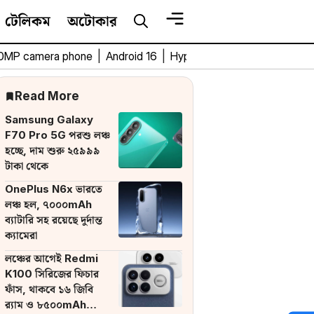
টেলিকম
অটোকার
0MP camera phone
|
Android 16
|
HyperOS 3
|
Bengali Tech 
Read More
Samsung Galaxy
F70 Pro 5G পরশু লঞ্চ
হচ্ছে, দাম শুরু ২৫৯৯৯
টাকা থেকে
OnePlus N6x ভারতে
লঞ্চ হল, ৭০০০mAh
ব্যাটারি সহ রয়েছে দুর্দান্ত
ক্যামেরা
লঞ্চের আগেই Redmi
K100 সিরিজের ফিচার
ফাঁস, থাকবে ১৬ জিবি
র‌্যাম ও ৮৫০০mAh