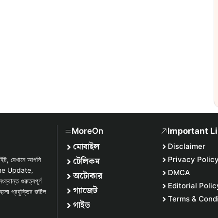
MoreOn
Important L
মোবাইল
Disclaimer
টেলিকম
Privacy Polic
সাইট, যেখানে আপনি
one Update,
DMCA
অটোকার
্ত গুরুত্বপূর্ণ
Editorial Polic
গ্যাজেট
হলো প্রযুক্তির জটিল
Terms & Condi
গাইড