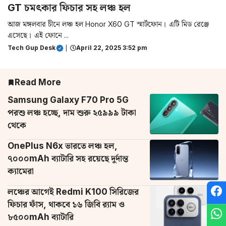
GT চমৎকার ফিচার সহ লঞ্চ হল
আজ মঙ্গলবার চীনে লঞ্চ হল Honor X60 GT স্মার্টফোন। এটি মিড রেঞ্জে
এসেছে। এই ফোনে ...
Tech Gup Desk
|
April 22, 2025 3:52 pm
Read More
Samsung Galaxy F70 Pro 5G
পরশু লঞ্চ হচ্ছে, দাম শুরু ২৫৯৯৯ টাকা
থেকে
OnePlus N6x ভারতে লঞ্চ হল,
৭০০০mAh ব্যাটারি সহ রয়েছে দুর্দান্ত
ক্যামেরা
লঞ্চের আগেই Redmi K100 সিরিজের
ফিচার ফাঁস, থাকবে ১৬ জিবি র‌্যাম ও
৮৫০০mAh ব্যাটারি