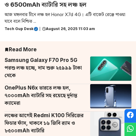
ও 6500mAh ব্যাটারি সহ লঞ্চ হল
আজ মঙ্গলবার চীনে লঞ্চ হল Honor X7d 4G। এটি বাজেট রেঞ্জে পাওয়া
যাবে বলে নিশ্চিত ...
Tech Gup Desk
|
August 26, 2025 11:03 am
Read More
Samsung Galaxy F70 Pro 5G
পরশু লঞ্চ হচ্ছে, দাম শুরু ২৫৯৯৯ টাকা
থেকে
OnePlus N6x ভারতে লঞ্চ হল,
৭০০০mAh ব্যাটারি সহ রয়েছে দুর্দান্ত
ক্যামেরা
লঞ্চের আগেই Redmi K100 সিরিজের
ফিচার ফাঁস, থাকবে ১৬ জিবি র‌্যাম ও
৮৫০০mAh ব্যাটারি