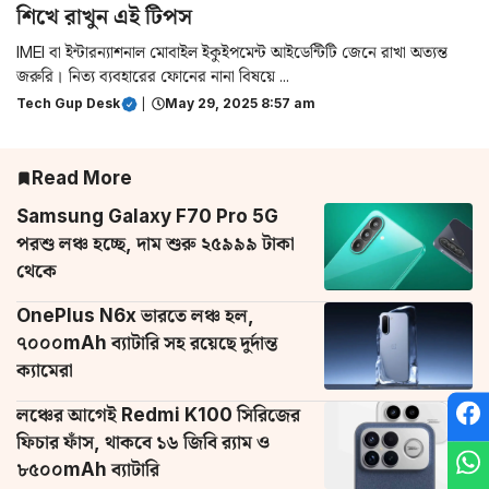
শিখে রাখুন এই টিপস
IMEI বা ইন্টারন্যাশনাল মোবাইল ইকুইপমেন্ট আইডেন্টিটি জেনে রাখা অত্যন্ত
জরুরি। নিত্য ব্যবহারের ফোনের নানা বিষয়ে ...
Tech Gup Desk
|
May 29, 2025 8:57 am
Read More
Samsung Galaxy F70 Pro 5G
পরশু লঞ্চ হচ্ছে, দাম শুরু ২৫৯৯৯ টাকা
থেকে
OnePlus N6x ভারতে লঞ্চ হল,
৭০০০mAh ব্যাটারি সহ রয়েছে দুর্দান্ত
ক্যামেরা
লঞ্চের আগেই Redmi K100 সিরিজের
ফিচার ফাঁস, থাকবে ১৬ জিবি র‌্যাম ও
৮৫০০mAh ব্যাটারি