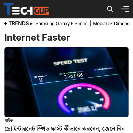
Skip
to
content
TRENDS ▸
Samsung Galaxy F Series
|
MediaTek Dimensi
Internet Faster
গাইড
স্লো ইন্টারনেট স্পিড ফাস্ট কীভাবে করবেন, জেনে নিন