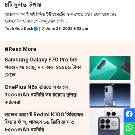
৪টি দুর্দান্ত উপায়
আজকাল সবাই হাই স্পিড ইন্টারনেটের স্বাদ পেতে চায়। যেকারণে 5G
হ্যান্ডসেট সহ এসেছে উচ্চমূল্যের ডেটা ...
Tech Gup Desk
|
June 23, 2025 9:38 pm
Read More
Samsung Galaxy F70 Pro 5G
পরশু লঞ্চ হচ্ছে, দাম শুরু ২৫৯৯৯ টাকা
থেকে
OnePlus N6x ভারতে লঞ্চ হল,
৭০০০mAh ব্যাটারি সহ রয়েছে দুর্দান্ত
ক্যামেরা
লঞ্চের আগেই Redmi K100 সিরিজের
ফিচার ফাঁস, থাকবে ১৬ জিবি র‌্যাম ও
৮৫০০mAh ব্যাটারি