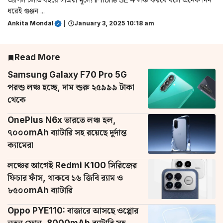
ধরেই গুঞ্জন ...
Ankita Mondal
|
January 3, 2025 10:18 am
Read More
Samsung Galaxy F70 Pro 5G
পরশু লঞ্চ হচ্ছে, দাম শুরু ২৫৯৯৯ টাকা
থেকে
OnePlus N6x ভারতে লঞ্চ হল,
৭০০০mAh ব্যাটারি সহ রয়েছে দুর্দান্ত
ক্যামেরা
লঞ্চের আগেই Redmi K100 সিরিজের
ফিচার ফাঁস, থাকবে ১৬ জিবি র‌্যাম ও
৮৫০০mAh ব্যাটারি
Oppo PYE110: বাজারে আসছে ওপ্পোর