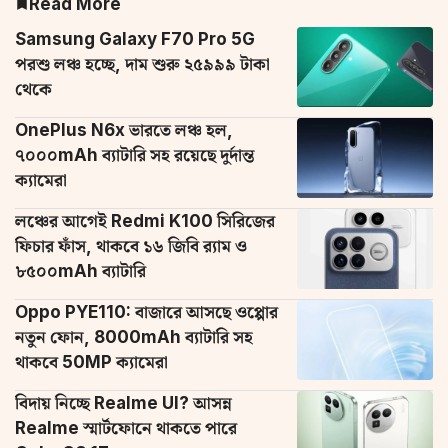
Read More
Samsung Galaxy F70 Pro 5G
পরশু লঞ্চ হচ্ছে, দাম শুরু ২৫৯৯৯ টাকা
থেকে
OnePlus N6x ভারতে লঞ্চ হল,
৭০০০mAh ব্যাটারি সহ রয়েছে দুর্দান্ত
ক্যামেরা
লঞ্চের আগেই Redmi K100 সিরিজের
ফিচার ফাঁস, থাকবে ১৬ জিবি র‌্যাম ও
৮৫০০mAh ব্যাটারি
Oppo PYE110: বাজারে আসছে ওপ্পোর
নতুন ফোন, 8000mAh ব্যাটারি সহ
থাকবে 50MP ক্যামেরা
বিদায় নিচ্ছে Realme UI? আসন্ন
Realme স্মার্টফোনে থাকতে পারে