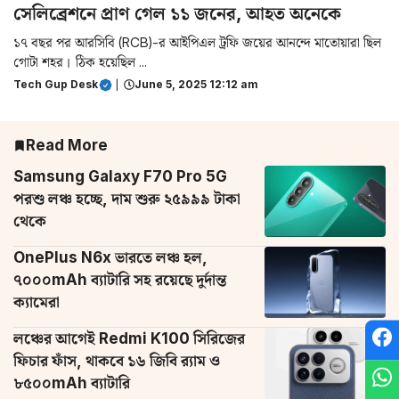
সেলিব্রেশনে প্রাণ গেল ১১ জনের, আহত অনেকে
১৭ বছর পর আরসিবি (RCB)-র আইপিএল ট্রফি জয়ের আনন্দে মাতোয়ারা ছিল
গোটা শহর। ঠিক হয়েছিল ...
Tech Gup Desk
|
June 5, 2025 12:12 am
Read More
Samsung Galaxy F70 Pro 5G
পরশু লঞ্চ হচ্ছে, দাম শুরু ২৫৯৯৯ টাকা
থেকে
OnePlus N6x ভারতে লঞ্চ হল,
৭০০০mAh ব্যাটারি সহ রয়েছে দুর্দান্ত
ক্যামেরা
লঞ্চের আগেই Redmi K100 সিরিজের
ফিচার ফাঁস, থাকবে ১৬ জিবি র‌্যাম ও
৮৫০০mAh ব্যাটারি