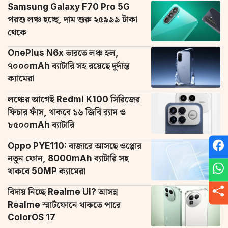
Samsung Galaxy F70 Pro 5G
পরশু লঞ্চ হচ্ছে, দাম শুরু ২৫৯৯৯ টাকা
থেকে
OnePlus N6x ভারতে লঞ্চ হল,
৭০০০mAh ব্যাটারি সহ রয়েছে দুর্দান্ত
ক্যামেরা
লঞ্চের আগেই Redmi K100 সিরিজের
ফিচার ফাঁস, থাকবে ১৬ জিবি র‌্যাম ও
৮৫০০mAh ব্যাটারি
Oppo PYE110: বাজারে আসছে ওপ্পোর
নতুন ফোন, 8000mAh ব্যাটারি সহ
থাকবে 50MP ক্যামেরা
বিদায় নিচ্ছে Realme UI? আসন্ন
Realme স্মার্টফোনে থাকতে পারে
ColorOS 17