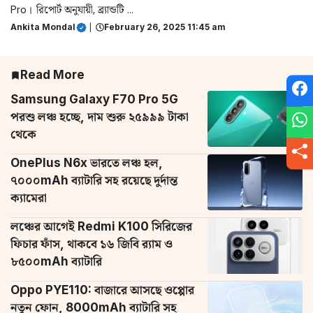
Pro। রিপোর্ট অনুযায়ী, ব্র্যান্ডটি ...
Ankita Mondal
|
February 26, 2025 11:45 am
Read More
Samsung Galaxy F70 Pro 5G
পরশু লঞ্চ হচ্ছে, দাম শুরু ২৫৯৯৯ টাকা
থেকে
OnePlus N6x ভারতে লঞ্চ হল,
৭০০০mAh ব্যাটারি সহ রয়েছে দুর্দান্ত
ক্যামেরা
লঞ্চের আগেই Redmi K100 সিরিজের
ফিচার ফাঁস, থাকবে ১৬ জিবি র‌্যাম ও
৮৫০০mAh ব্যাটারি
Oppo PYE110: বাজারে আসছে ওপ্পোর
নতুন ফোন, 8000mAh ব্যাটারি সহ