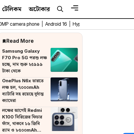
টেলিকম
অটোকার
0MP camera phone
|
Android 16
|
HyperOS 3
|
Bengali Tech 
Read More
Samsung Galaxy
F70 Pro 5G পরশু লঞ্চ
হচ্ছে, দাম শুরু ২৫৯৯৯
টাকা থেকে
OnePlus N6x ভারতে
লঞ্চ হল, ৭০০০mAh
ব্যাটারি সহ রয়েছে দুর্দান্ত
ক্যামেরা
লঞ্চের আগেই Redmi
K100 সিরিজের ফিচার
ফাঁস, থাকবে ১৬ জিবি
র‌্যাম ও ৮৫০০mAh