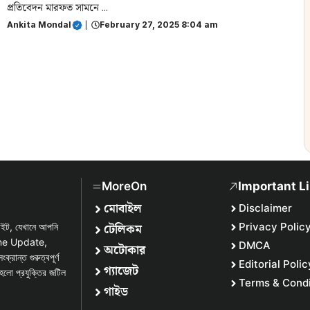
প্রতিবেদন মারফত সামনে ...
Ankita Mondal
|
February 27, 2025 8:04 am
MoreOn
Important L
মোবাইল
Disclaimer
টেলিকম
Privacy Polic
সাইট, যেখানে আপনি
one Update,
DMCA
অটোকার
্ত গুরুত্বপূর্ণ
Editorial Polic
গ্যাজেট
হলো প্রযুক্তির জটিল
Terms & Condi
গাইড