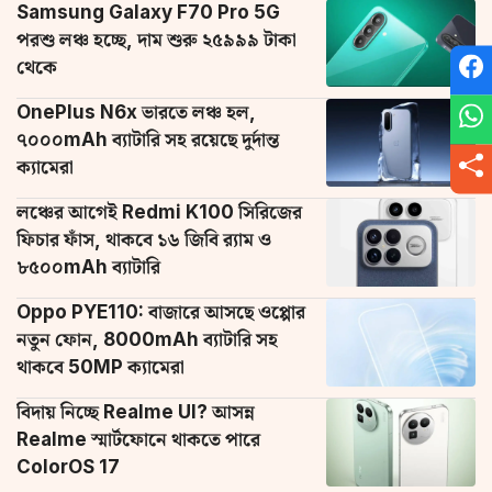
Samsung Galaxy F70 Pro 5G
পরশু লঞ্চ হচ্ছে, দাম শুরু ২৫৯৯৯ টাকা
থেকে
OnePlus N6x ভারতে লঞ্চ হল,
৭০০০mAh ব্যাটারি সহ রয়েছে দুর্দান্ত
ক্যামেরা
লঞ্চের আগেই Redmi K100 সিরিজের
ফিচার ফাঁস, থাকবে ১৬ জিবি র‌্যাম ও
৮৫০০mAh ব্যাটারি
Oppo PYE110: বাজারে আসছে ওপ্পোর
নতুন ফোন, 8000mAh ব্যাটারি সহ
থাকবে 50MP ক্যামেরা
বিদায় নিচ্ছে Realme UI? আসন্ন
Realme স্মার্টফোনে থাকতে পারে
ColorOS 17