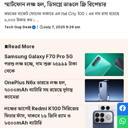
স্মার্টফোন লঞ্চ হল, ডিসপ্লে ভাঙলে ফ্রি রিপেয়ার
ভারতের বাজেট ফোনের বাজারে এল Itel City 100। এর দাম রাখা হয়েছে
৮,০০০ টাকার কম। ...
Tech Gup Desk
|
July 7, 2025 9:26 am
Read More
Samsung Galaxy F70 Pro 5G
পরশু লঞ্চ হচ্ছে, দাম শুরু ২৫৯৯৯ টাকা
থেকে
OnePlus N6x ভারতে লঞ্চ হল,
৭০০০mAh ব্যাটারি সহ রয়েছে দুর্দান্ত
ক্যামেরা
লঞ্চের আগেই Redmi K100 সিরিজের
ফিচার ফাঁস, থাকবে ১৬ জিবি র‌্যাম ও
৮৫০০mAh ব্যাটারি