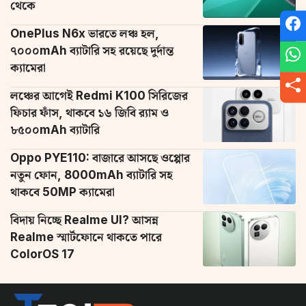
থেকে
OnePlus N6x ভারতে লঞ্চ হল,
৭০০০mAh ব্যাটারি সহ রয়েছে দুর্দান্ত
ক্যামেরা
লঞ্চের আগেই Redmi K100 সিরিজের
ফিচার ফাঁস, থাকবে ১৬ জিবি র‌্যাম ও
৮৫০০mAh ব্যাটারি
Oppo PYE110: বাজারে আসছে ওপ্পোর
নতুন ফোন, 8000mAh ব্যাটারি সহ
থাকবে 50MP ক্যামেরা
বিদায় নিচ্ছে Realme UI? আসন্ন
Realme স্মার্টফোনে থাকতে পারে
ColorOS 17