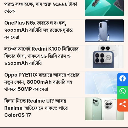
পরশু লঞ্চ হচ্ছে, দাম শুরু ২৫৯৯৯ টাকা
থেকে
OnePlus N6x ভারতে লঞ্চ হল,
৭০০০mAh ব্যাটারি সহ রয়েছে দুর্দান্ত
ক্যামেরা
লঞ্চের আগেই Redmi K100 সিরিজের
ফিচার ফাঁস, থাকবে ১৬ জিবি র‌্যাম ও
৮৫০০mAh ব্যাটারি
Oppo PYE110: বাজারে আসছে ওপ্পোর
নতুন ফোন, 8000mAh ব্যাটারি সহ
থাকবে 50MP ক্যামেরা
বিদায় নিচ্ছে Realme UI? আসন্ন
Realme স্মার্টফোনে থাকতে পারে
ColorOS 17