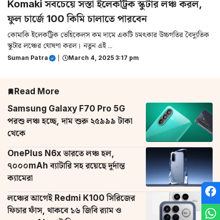
Komaki সবচেয়ে সস্তা ইলেকট্রিক স্কুটার লঞ্চ করল,
ফুল চার্জে 100 কিমি চালাতে পারবেন
কোমাকি ইলেকট্রিক ভেহিকেলস কম দামে একটি চমৎকার উচ্চগতির বৈদ্যুতিক
স্কুটার লঞ্চের ঘোষণা করল। নতুন এই ...
Suman Patra
|
March 4, 2025 3:17 pm
Read More
Samsung Galaxy F70 Pro 5G
পরশু লঞ্চ হচ্ছে, দাম শুরু ২৫৯৯৯ টাকা
থেকে
OnePlus N6x ভারতে লঞ্চ হল,
৭০০০mAh ব্যাটারি সহ রয়েছে দুর্দান্ত
ক্যামেরা
লঞ্চের আগেই Redmi K100 সিরিজের
ফিচার ফাঁস, থাকবে ১৬ জিবি র‌্যাম ও