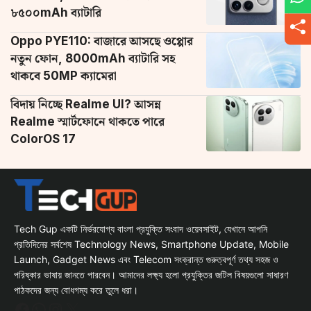
৮৫০০mAh ব্যাটারি
Oppo PYE110: বাজারে আসছে ওপ্পোর
নতুন ফোন, 8000mAh ব্যাটারি সহ
থাকবে 50MP ক্যামেরা
বিদায় নিচ্ছে Realme UI? আসন্ন
Realme স্মার্টফোনে থাকতে পারে
ColorOS 17
Tech Gup একটি নির্ভরযোগ্য বাংলা প্রযুক্তি সংবাদ ওয়েবসাইট, যেখানে আপনি
প্রতিদিনের সর্বশেষ Technology News, Smartphone Update, Mobile
Launch, Gadget News এবং Telecom সংক্রান্ত গুরুত্বপূর্ণ তথ্য সহজ ও
পরিষ্কার ভাষায় জানতে পারবেন। আমাদের লক্ষ্য হলো প্রযুক্তির জটিল বিষয়গুলো সাধারণ
পাঠকদের জন্য বোধগম্য করে তুলে ধরা।
Facebook
WhatsApp
Instagram
X