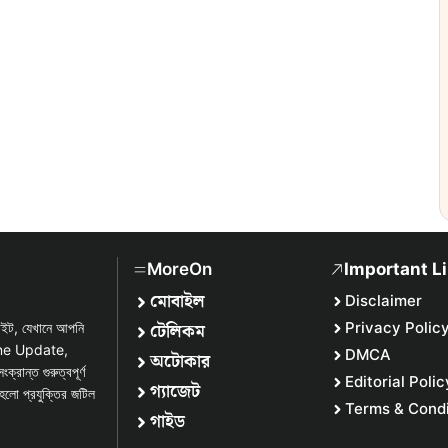
MoreOn
Important L
মোবাইল
Disclaimer
টেলিকম
Privacy Polic
সাইট, যেখানে আপনি
one Update,
DMCA
অটোকার
্ত গুরুত্বপূর্ণ
Editorial Polic
গ্যাজেট
হলো প্রযুক্তির জটিল
Terms & Condi
গাইড