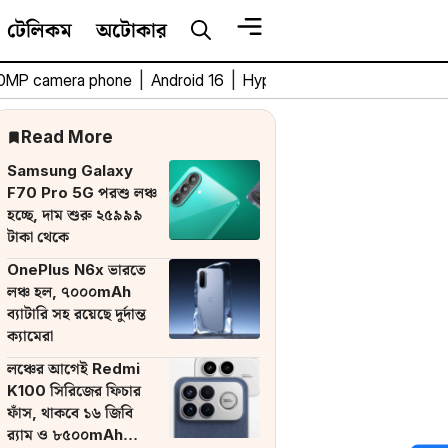
টেলিকম
অটোকার
0MP camera phone
|
Android 16
|
HyperOS 3
|
Bengali Tech 
Read More
Samsung Galaxy
F70 Pro 5G পরশু লঞ্চ
হচ্ছে, দাম শুরু ২৫৯৯৯
টাকা থেকে
OnePlus N6x ভারতে
লঞ্চ হল, ৭০০০mAh
ব্যাটারি সহ রয়েছে দুর্দান্ত
ক্যামেরা
লঞ্চের আগেই Redmi
K100 সিরিজের ফিচার
ফাঁস, থাকবে ১৬ জিবি
র‌্যাম ও ৮৫০০mAh