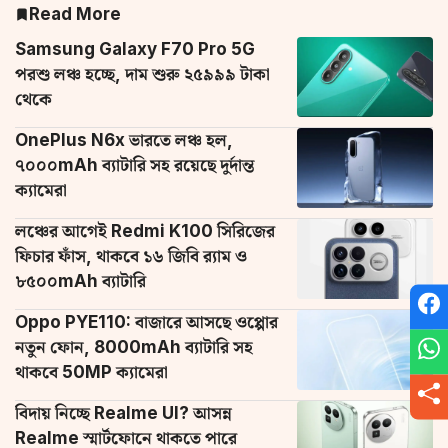
Read More
Samsung Galaxy F70 Pro 5G
পরশু লঞ্চ হচ্ছে, দাম শুরু ২৫৯৯৯ টাকা
থেকে
OnePlus N6x ভারতে লঞ্চ হল,
৭০০০mAh ব্যাটারি সহ রয়েছে দুর্দান্ত
ক্যামেরা
লঞ্চের আগেই Redmi K100 সিরিজের
ফিচার ফাঁস, থাকবে ১৬ জিবি র‌্যাম ও
৮৫০০mAh ব্যাটারি
Oppo PYE110: বাজারে আসছে ওপ্পোর
নতুন ফোন, 8000mAh ব্যাটারি সহ
থাকবে 50MP ক্যামেরা
বিদায় নিচ্ছে Realme UI? আসন্ন
Realme স্মার্টফোনে থাকতে পারে