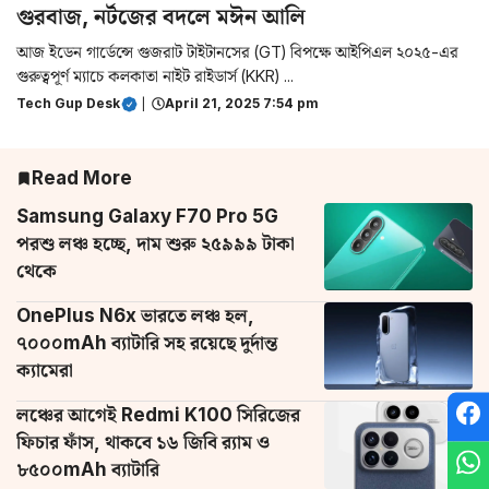
গুরবাজ, নর্টজের বদলে মঈন আলি
আজ ইডেন গার্ডেন্সে গুজরাট টাইটানসের (GT) বিপক্ষে আইপিএল ২০২৫-এর
গুরুত্বপূর্ণ ম্যাচে কলকাতা নাইট রাইডার্স (KKR) ...
Tech Gup Desk
|
April 21, 2025 7:54 pm
Read More
Samsung Galaxy F70 Pro 5G
পরশু লঞ্চ হচ্ছে, দাম শুরু ২৫৯৯৯ টাকা
থেকে
OnePlus N6x ভারতে লঞ্চ হল,
৭০০০mAh ব্যাটারি সহ রয়েছে দুর্দান্ত
ক্যামেরা
লঞ্চের আগেই Redmi K100 সিরিজের
ফিচার ফাঁস, থাকবে ১৬ জিবি র‌্যাম ও
৮৫০০mAh ব্যাটারি