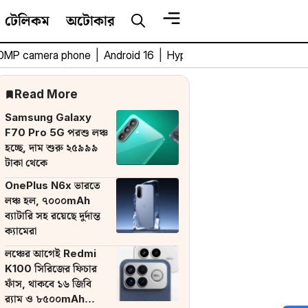
টেলিকম
অটোকার
0MP camera phone
|
Android 16
|
HyperOS 3
|
Bengali Tech 
Read More
Samsung Galaxy
F70 Pro 5G পরশু লঞ্চ
হচ্ছে, দাম শুরু ২৫৯৯৯
টাকা থেকে
OnePlus N6x ভারতে
লঞ্চ হল, ৭০০০mAh
ব্যাটারি সহ রয়েছে দুর্দান্ত
ক্যামেরা
লঞ্চের আগেই Redmi
K100 সিরিজের ফিচার
ফাঁস, থাকবে ১৬ জিবি
র‌্যাম ও ৮৫০০mAh