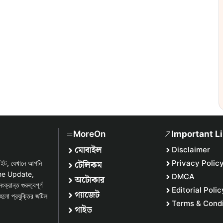
MoreOn
Important L
মোবাইল
Disclaimer
টেলিকম
Privacy Polic
সাইট, যেখানে আপনি
one Update,
DMCA
অটোকার
্ত গুরুত্বপূর্ণ
Editorial Polic
গ্যাজেট
হলো প্রযুক্তির জটিল
Terms & Condi
গাইড