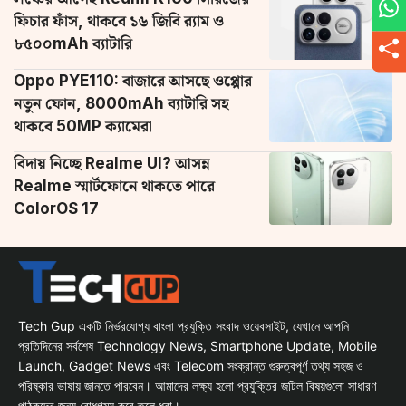
ফিচার ফাঁস, থাকবে ১৬ জিবি র‌্যাম ও
৮৫০০mAh ব্যাটারি
Oppo PYE110: বাজারে আসছে ওপ্পোর
নতুন ফোন, 8000mAh ব্যাটারি সহ
থাকবে 50MP ক্যামেরা
বিদায় নিচ্ছে Realme UI? আসন্ন
Realme স্মার্টফোনে থাকতে পারে
ColorOS 17
Tech Gup একটি নির্ভরযোগ্য বাংলা প্রযুক্তি সংবাদ ওয়েবসাইট, যেখানে আপনি
প্রতিদিনের সর্বশেষ Technology News, Smartphone Update, Mobile
Launch, Gadget News এবং Telecom সংক্রান্ত গুরুত্বপূর্ণ তথ্য সহজ ও
পরিষ্কার ভাষায় জানতে পারবেন। আমাদের লক্ষ্য হলো প্রযুক্তির জটিল বিষয়গুলো সাধারণ
পাঠকদের জন্য বোধগম্য করে তুলে ধরা।