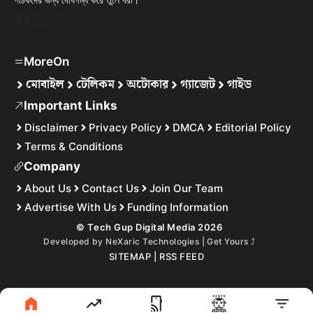
Facebook
WhatsApp
Instagram
X
MoreOn
মোবাইল
টেলিকম
অটোকার
গ্যাজেট
গাইড
Important Links
Disclaimer
Privacy Policy
DMCA
Editorial Policy
Terms & Conditions
Company
About Us
Contact Us
Join Our Team
Advertise With Us
Funding Information
© Tech Gup Digital Media 2026
Developed by
NeXaric Technologies | Get Yours
⤴︎
SITEMAP
|
RSS FEED