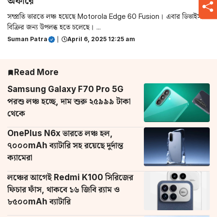
অফারে
সম্প্রতি ভারতে লঞ্চ হয়েছে Motorola Edge 60 Fusion। এবার ডিভাইসটি
বিক্রির জন্য উপলব্ধ হতে চলেছে। ...
Suman Patra
|
April 6, 2025 12:25 am
Read More
Samsung Galaxy F70 Pro 5G
পরশু লঞ্চ হচ্ছে, দাম শুরু ২৫৯৯৯ টাকা
থেকে
OnePlus N6x ভারতে লঞ্চ হল,
৭০০০mAh ব্যাটারি সহ রয়েছে দুর্দান্ত
ক্যামেরা
লঞ্চের আগেই Redmi K100 সিরিজের
ফিচার ফাঁস, থাকবে ১৬ জিবি র‌্যাম ও
৮৫০০mAh ব্যাটারি