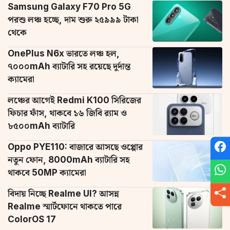
Samsung Galaxy F70 Pro 5G
পরশু লঞ্চ হচ্ছে, দাম শুরু ২৫৯৯৯ টাকা
থেকে
OnePlus N6x ভারতে লঞ্চ হল,
৭০০০mAh ব্যাটারি সহ রয়েছে দুর্দান্ত
ক্যামেরা
লঞ্চের আগেই Redmi K100 সিরিজের
ফিচার ফাঁস, থাকবে ১৬ জিবি র‌্যাম ও
৮৫০০mAh ব্যাটারি
Oppo PYE110: বাজারে আসছে ওপ্পোর
নতুন ফোন, 8000mAh ব্যাটারি সহ
থাকবে 50MP ক্যামেরা
বিদায় নিচ্ছে Realme UI? আসন্ন
Realme স্মার্টফোনে থাকতে পারে
ColorOS 17