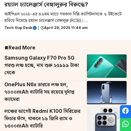
রয়্যাল চ্যালেঞ্জার্স বেঙ্গালুরুর বিরুদ্ধে?
আইপিএল ২০২৫-এর ৪৬তম ম্যাচে গতকাল দিল্লি ক্যাপিটালসকে ৬ উইকেটে
হারিয়ে দিয়েছে রয়্যাল চ্যালেঞ্জার্স বেঙ্গালুরু (RCB)। ...
Tech Gup Desk
|
April 28, 2025 11:44 am
Read More
Samsung Galaxy F70 Pro 5G
পরশু লঞ্চ হচ্ছে, দাম শুরু ২৫৯৯৯ টাকা
থেকে
OnePlus N6x ভারতে লঞ্চ হল,
৭০০০mAh ব্যাটারি সহ রয়েছে দুর্দান্ত
ক্যামেরা
লঞ্চের আগেই Redmi K100 সিরিজের
ফিচার ফাঁস, থাকবে ১৬ জিবি র‌্যাম ও
৮৫০০mAh ব্যাটারি