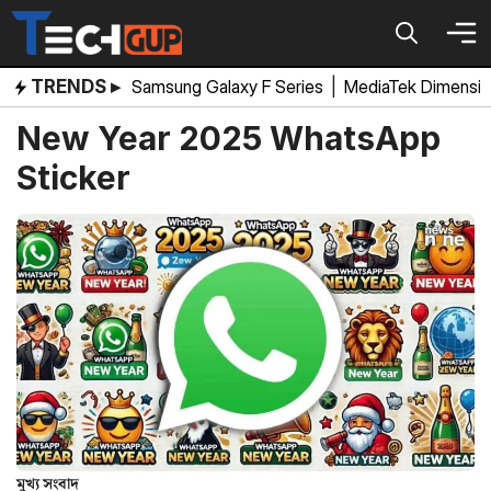
Skip
to
content
TRENDS ▸
Samsung Galaxy F Series
|
MediaTek Dimensi
New Year 2025 WhatsApp
Sticker
মুখ্য সংবাদ