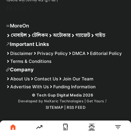
Facebook
WhatsApp
Instagram
X
MoreOn
মোবাইল
টেলিকম
অটোকার
গ্যাজেট
গাইড
Important Links
Disclaimer
Privacy Policy
DMCA
Editorial Policy
Terms & Conditions
Company
About Us
Contact Us
Join Our Team
Advertise With Us
Funding Information
© Tech Gup Digital Media 2026
Developed by
NeXaric Technologies | Get Yours
⤴︎
SITEMAP
|
RSS FEED