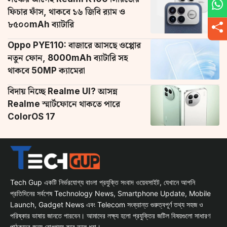
ফিচার ফাঁস, থাকবে ১৬ জিবি র‌্যাম ও
৮৫০০mAh ব্যাটারি
Oppo PYE110: বাজারে আসছে ওপ্পোর
নতুন ফোন, 8000mAh ব্যাটারি সহ
থাকবে 50MP ক্যামেরা
বিদায় নিচ্ছে Realme UI? আসন্ন
Realme স্মার্টফোনে থাকতে পারে
ColorOS 17
Tech Gup একটি নির্ভরযোগ্য বাংলা প্রযুক্তি সংবাদ ওয়েবসাইট, যেখানে আপনি
প্রতিদিনের সর্বশেষ Technology News, Smartphone Update, Mobile
Launch, Gadget News এবং Telecom সংক্রান্ত গুরুত্বপূর্ণ তথ্য সহজ ও
পরিষ্কার ভাষায় জানতে পারবেন। আমাদের লক্ষ্য হলো প্রযুক্তির জটিল বিষয়গুলো সাধারণ
পাঠকদের জন্য বোধগম্য করে তুলে ধরা।