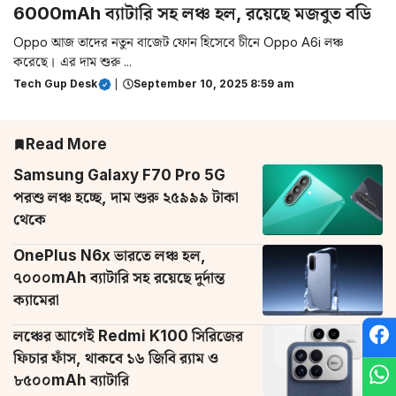
6000mAh ব্যাটারি সহ লঞ্চ হল, রয়েছে মজবুত বডি
Oppo আজ তাদের নতুন বাজেট ফোন হিসেবে চীনে Oppo A6i লঞ্চ
করেছে। এর দাম শুরু ...
Tech Gup Desk
|
September 10, 2025 8:59 am
Read More
Samsung Galaxy F70 Pro 5G
পরশু লঞ্চ হচ্ছে, দাম শুরু ২৫৯৯৯ টাকা
থেকে
OnePlus N6x ভারতে লঞ্চ হল,
৭০০০mAh ব্যাটারি সহ রয়েছে দুর্দান্ত
ক্যামেরা
লঞ্চের আগেই Redmi K100 সিরিজের
ফিচার ফাঁস, থাকবে ১৬ জিবি র‌্যাম ও
৮৫০০mAh ব্যাটারি